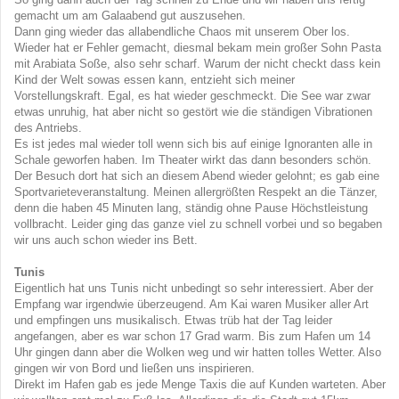
gemacht um am Galaabend gut auszusehen.
Dann ging wieder das allabendliche Chaos mit unserem Ober los.
Wieder hat er Fehler gemacht, diesmal bekam mein großer Sohn Pasta
mit Arabiata Soße, also sehr scharf. Warum der nicht checkt dass kein
Kind der Welt sowas essen kann, entzieht sich meiner
Vorstellungskraft. Egal, es hat wieder geschmeckt. Die See war zwar
etwas unruhig, hat aber nicht so gestört wie die ständigen Vibrationen
des Antriebs.
Es ist jedes mal wieder toll wenn sich bis auf einige Ignoranten alle in
Schale geworfen haben. Im Theater wirkt das dann besonders schön.
Der Besuch dort hat sich an diesem Abend wieder gelohnt; es gab eine
Sportvarieteveranstaltung. Meinen allergrößten Respekt an die Tänzer,
denn die haben 45 Minuten lang, ständig ohne Pause Höchstleistung
vollbracht. Leider ging das ganze viel zu schnell vorbei und so begaben
wir uns auch schon wieder ins Bett.
Tunis
Eigentlich hat uns Tunis nicht unbedingt so sehr interessiert. Aber der
Empfang war irgendwie überzeugend. Am Kai waren Musiker aller Art
und empfingen uns musikalisch. Etwas trüb hat der Tag leider
angefangen, aber es war schon 17 Grad warm. Bis zum Hafen um 14
Uhr gingen dann aber die Wolken weg und wir hatten tolles Wetter. Also
gingen wir von Bord und ließen uns inspirieren.
Direkt im Hafen gab es jede Menge Taxis die auf Kunden warteten. Aber