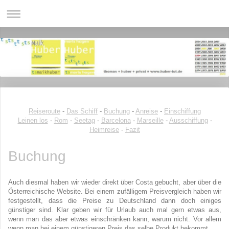
Reiseroute
-
Das Schiff
-
Buchung
-
Anreise
-
Einschiffung
Leinen los
-
Rom
-
Seetag
-
Barcelona
-
Marseille
-
Ausschiffung
-
Heimreise
-
Fazit
Buchung
Auch diesmal haben wir wieder direkt über Costa gebucht, aber über die
Österreichische Website. Bei einem zufälligem Preisvergleich haben wir
festgestellt, dass die Preise zu Deutschland dann doch einiges
günstiger sind. Klar geben wir für Urlaub auch mal gern etwas aus,
wenn man das aber etwas einschränken kann, warum nicht. Vor allem
wenn man bei einem günstigeren Preis das selbe Produkt bekommt.