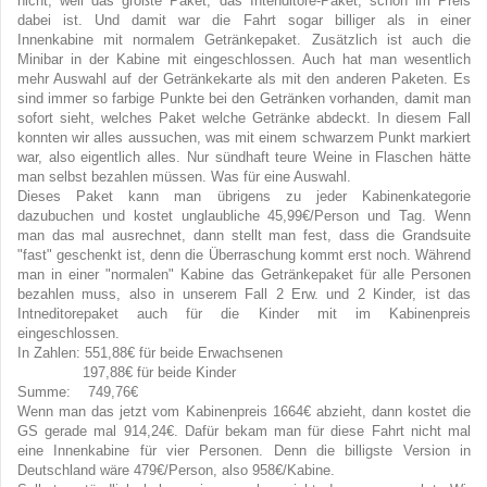
nicht, weil das größte Paket, das Intenditore-Paket, schon im Preis
dabei ist. Und damit war die Fahrt sogar billiger als in einer
Innenkabine mit normalem Getränkepaket. Zusätzlich ist auch die
Minibar in der Kabine mit eingeschlossen. Auch hat man wesentlich
mehr Auswahl auf der Getränkekarte als mit den anderen Paketen. Es
sind immer so farbige Punkte bei den Getränken vorhanden, damit man
sofort sieht, welches Paket welche Getränke abdeckt. In diesem Fall
konnten wir alles aussuchen, was mit einem schwarzem Punkt markiert
war, also eigentlich alles. Nur sündhaft teure Weine in Flaschen hätte
man selbst bezahlen müssen. Was für eine Auswahl.
Dieses Paket kann man übrigens zu jeder Kabinenkategorie
dazubuchen und kostet unglaubliche 45,99€/Person und Tag. Wenn
man das mal ausrechnet, dann stellt man fest, dass die Grandsuite
"fast" geschenkt ist, denn die Überraschung kommt erst noch. Während
man in einer "normalen" Kabine das Getränkepaket für alle Personen
bezahlen muss, also in unserem Fall 2 Erw. und 2 Kinder, ist das
Intneditorepaket auch für die Kinder mit im Kabinenpreis
eingeschlossen.
In Zahlen: 551,88€ für beide Erwachsenen
197,88€ für beide Kinder
Summe: 749,76€
Wenn man das jetzt vom Kabinenpreis 1664€ abzieht, dann kostet die
GS gerade mal 914,24€. Dafür bekam man für diese Fahrt nicht mal
eine Innenkabine für vier Personen. Denn die billigste Version in
Deutschland wäre 479€/Person, also 958€/Kabine.