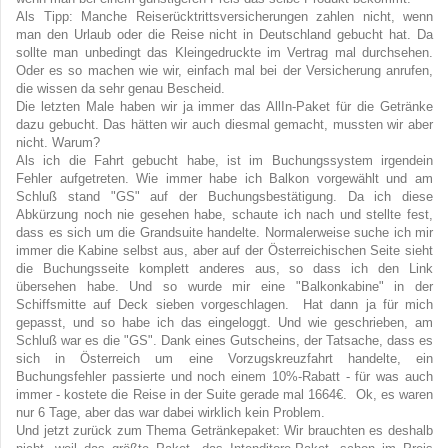
Als Tipp: Manche Reiserücktrittsversicherungen zahlen nicht, wenn
man den Urlaub oder die Reise nicht in Deutschland gebucht hat. Da
sollte man unbedingt das Kleingedruckte im Vertrag mal durchsehen.
Oder es so machen wie wir, einfach mal bei der Versicherung anrufen,
die wissen da sehr genau Bescheid.
Die letzten Male haben wir ja immer das AllIn-Paket für die Getränke
dazu gebucht. Das hätten wir auch diesmal gemacht, mussten wir aber
nicht. Warum?
Als ich die Fahrt gebucht habe, ist im Buchungssystem irgendein
Fehler aufgetreten. Wie immer habe ich Balkon vorgewählt und am
Schluß stand "GS" auf der Buchungsbestätigung. Da ich diese
Abkürzung noch nie gesehen habe, schaute ich nach und stellte fest,
dass es sich um die Grandsuite handelte. Normalerweise suche ich mir
immer die Kabine selbst aus, aber auf der Österreichischen Seite sieht
die Buchungsseite komplett anderes aus, so dass ich den Link
übersehen habe. Und so wurde mir eine "Balkonkabine" in der
Schiffsmitte auf Deck sieben vorgeschlagen. Hat dann ja für mich
gepasst, und so habe ich das eingeloggt. Und wie geschrieben, am
Schluß war es die "GS". Dank eines Gutscheins, der Tatsache, dass es
sich in Österreich um eine Vorzugskreuzfahrt handelte, ein
Buchungsfehler passierte und noch einem 10%-Rabatt - für was auch
immer - kostete die Reise in der Suite gerade mal 1664€. Ok, es waren
nur 6 Tage, aber das war dabei wirklich kein Problem.
Und jetzt zurück zum Thema Getränkepaket: Wir brauchten es deshalb